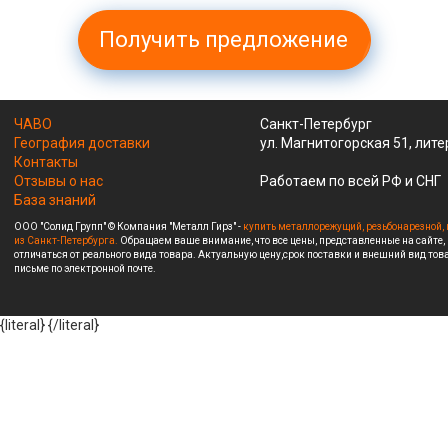
Получить предложение
ЧАВО
Санкт-Петербург
География доставки
ул. Магнитогорская 51, лите
Контакты
Отзывы о нас
Работаем по всей РФ и СНГ
База знаний
ООО "Солид Групп" © Компания "Металл Гирз" -
купить металлорежущий, резьбонарезной, 
из Санкт-Петербурга.
Обращаем ваше внимание, что все цены, представленные на сайте,
отличаться от реального вида товара. Актуальную цену,срок поставки и внешний вид това
письме по электронной почте.
{literal}
{/literal}