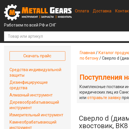
Оплата
Доставка
Конта
Работаем по всей РФ и СНГ
Главная
/
Каталог проду
Скачать прайс
по бетону
/
Сверло d (диа
Средства индивидуальной
защиты
Поступления на
Дезинфицирующие
Комплексные поставки ин
средства
юридических лиц из Санкт
Алмазный инструмент
или
отправьте заявку
пря
Деревообрабатывающий
инструмент
Измерительный инструмент
Сверло d (диам
Камнеобрабатывающий
хвостовик, ВК8
инструмент