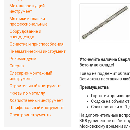
Металлорежущий
инструмент
Метчики и плашки
профессиональные
Оборудование и
спецодежда
Оснастка и приспособления
Пневматический инструмент
Рекомендуем
Уточняйте наличие Сверло
бетону на складе!
Сверла
Слесарно-монтажный
Товар не подлежит обяза
инструмент
Возможны поставки в люб
Строительный инструмент
Преимущества:
Фрезы по металлу
Гарантия производи
Хозяйственный инструмент
Скидка на объем от
Срок поставки от 1 
Шлифовальный инструмент
Электроинструменты
На дополнительные вопрос
ВК8 удлиненное по бетону
Московскому времени или 