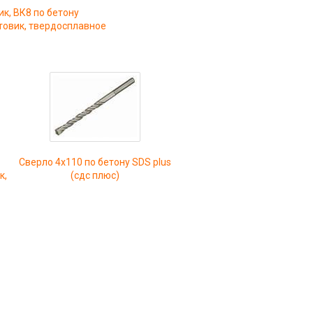
ик, ВК8 по бетону
товик, твердосплавное
Сверло 4х110 по бетону SDS plus
к,
(сдс плюс)