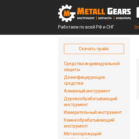
Работаем по всей РФ и СНГ
О
Скачать прайс
Средства индивидуальной
защиты
Дезинфицирующие
средства
Алмазный инструмент
Деревообрабатывающий
инструмент
Измерительный инструмент
Камнеобрабатывающий
инструмент
Металлорежущий