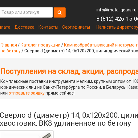
info@metallgears.ru
8 (812) 426-15-0
плата
Доставка
Контакты
Сертификаты
Написать директор
Главная
/
Каталог продукции
/
Камнеобрабатывающий инструмен
по бетону
/
Сверло d (диаметр) 14, 0х120х200, цилиндрический хв
Поступления на склад, акции, распрод
Комплексные поставки инструмента мелким, крупным оптом от 100
юридических лиц из Санкт-Петербурга по России, в Беларусь, Каза
или
отправьте заявку
прямо сейчас!
Сверло d (диаметр) 14, 0х120х200, ци
хвостовик, ВК8 удлиненное по бетону