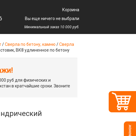
Корзина
6
Вы еще ничего не выбрали
у
Минимальный заказ 10 000 руб.
т
/
Сверла по бетону, камню
/
Сверла
остовик, ВК8 удлиненное по бетону
ажи!
00 руб для физических и
хстан в кратчайшие сроки. Звоните
линдрический