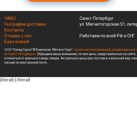
ЧАВО
Санкт-Петербург
География доставки
ул. Магнитогорская 51, лите
Контакты
Отзывы о нас
Работаем по всей РФ и СНГ
База знаний
ООО "Солид Групп" © Компания "Металл Гирз" -
купить металлорежущий, резьбонарезной, 
из Санкт-Петербурга.
Обращаем ваше внимание, что все цены, представленные на сайте,
отличаться от реального вида товара. Актуальную цену,срок поставки и внешний вид това
письме по электронной почте.
{literal}
{/literal}