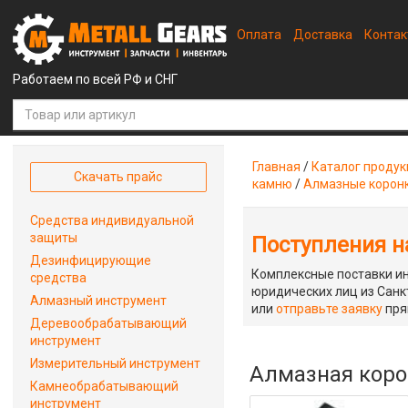
Оплата
Доставка
Конта
Работаем по всей РФ и СНГ
Главная
/
Каталог проду
Скачать прайс
камню
/
Алмазные корон
Средства индивидуальной
защиты
Поступления на
Дезинфицирующие
Комплексные поставки ин
средства
юридических лиц из Санкт
Алмазный инструмент
или
отправьте заявку
пря
Деревообрабатывающий
инструмент
Измерительный инструмент
Алмазная корон
Камнеобрабатывающий
инструмент