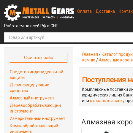
Оплата
Доставка
Конта
Работаем по всей РФ и СНГ
Главная
/
Каталог проду
Скачать прайс
камню
/
Алмазные корон
Средства индивидуальной
защиты
Поступления на
Дезинфицирующие
Комплексные поставки ин
средства
юридических лиц из Санкт
Алмазный инструмент
или
отправьте заявку
пря
Деревообрабатывающий
инструмент
Измерительный инструмент
Алмазная корон
Камнеобрабатывающий
инструмент