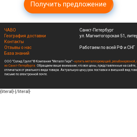
Получить предложение
ЧАВО
Санкт-Петербург
География доставки
ул. Магнитогорская 51, лите
Контакты
Отзывы о нас
Работаем по всей РФ и СНГ
База знаний
ООО "Солид Групп" © Компания "Металл Гирз" -
купить металлорежущий, резьбонарезной, 
из Санкт-Петербурга.
Обращаем ваше внимание, что все цены, представленные на сайте,
отличаться от реального вида товара. Актуальную цену,срок поставки и внешний вид това
письме по электронной почте.
{literal}
{/literal}