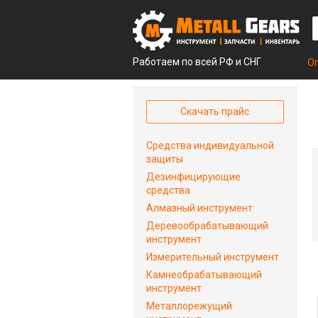
Работаем по всей РФ и СНГ
О
Скачать прайс
Средства индивидуальной
защиты
Дезинфицирующие
средства
Алмазный инструмент
Деревообрабатывающий
инструмент
Измерительный инструмент
Камнеобрабатывающий
инструмент
Металлорежущий