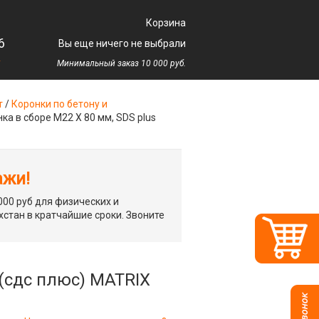
Корзина
6
Вы еще ничего не выбрали
у
Минимальный заказ 10 000 руб.
т
/
Коронки по бетону и
ка в сборе М22 Х 80 мм, SDS plus
ажи!
00 руб для физических и
хстан в кратчайшие сроки. Звоните
 (сдс плюс) MATRIX