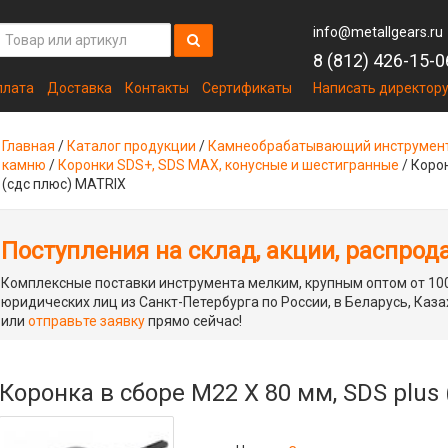
info@metallgears.ru
8 (812) 426-15-0
плата
Доставка
Контакты
Сертификаты
Написать директор
Главная
/
Каталог продукции
/
Камнеобрабатывающий инструмен
камню
/
Коронки SDS+, SDS MAX, конусные и шестигранные
/
Корон
(сдс плюс) MATRIX
Поступления на склад, акции, распрод
Комплексные поставки инструмента мелким, крупным оптом от 100
юридических лиц из Санкт-Петербурга по России, в Беларусь, Каза
или
отправьте заявку
прямо сейчас!
Коронка в сборе М22 Х 80 мм, SDS plus