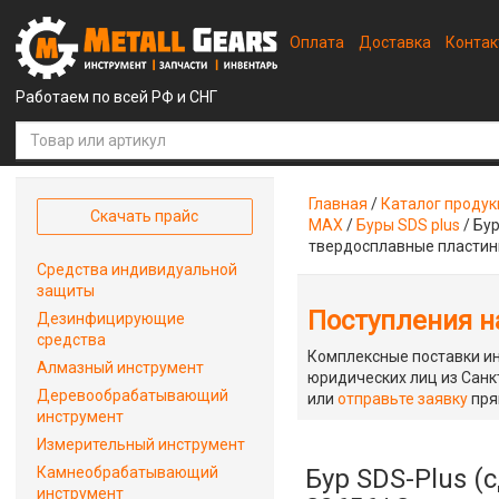
Оплата
Доставка
Конта
Работаем по всей РФ и СНГ
Главная
/
Каталог проду
Скачать прайс
MAX
/
Буры SDS plus
/
Бур
твердосплавные пласти
Средства индивидуальной
защиты
Поступления на
Дезинфицирующие
средства
Комплексные поставки ин
Алмазный инструмент
юридических лиц из Санкт
Деревообрабатывающий
или
отправьте заявку
пря
инструмент
Измерительный инструмент
Камнеобрабатывающий
Бур SDS-Plus (
инструмент