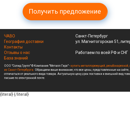
Получить предложение
ЧАВО
Санкт-Петербург
География доставки
ул. Магнитогорская 51, лите
Контакты
Отзывы о нас
Работаем по всей РФ и СНГ
База знаний
ООО "Солид Групп" © Компания "Металл Гирз" -
купить металлорежущий, резьбонарезной, 
из Санкт-Петербурга.
Обращаем ваше внимание, что все цены, представленные на сайте,
отличаться от реального вида товара. Актуальную цену,срок поставки и внешний вид това
письме по электронной почте.
{literal}
{/literal}