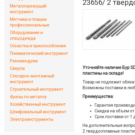
23656/ 2 твер
Металлорежущий
инструмент
Метчики и плашки
профессиональные
Оборудование и
спецодежда
Оснастка и приспособления
Пневматический инструмент
Рекомендуем
Уточняйте наличие Бур SD
Сверла
пластины на складе!
Слесарно-монтажный
инструмент
Товар не подлежит обяза
Возможны поставки в люб
Строительный инструмент
Преимущества:
Фрезы по металлу
Хозяйственный инструмент
Гарантия производи
Скидка на объем от
Шлифовальный инструмент
Срок поставки от 1 
Электроинструменты
На дополнительные вопрос
2 твердосплавные пластин