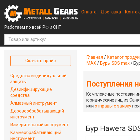
Оплата
Доставка
Конта
Работаем по всей РФ и СНГ
Главная
/
Каталог проду
Скачать прайс
MAX
/
Буры SDS max
/
Бу
Средства индивидуальной
защиты
Поступления на
Дезинфицирующие
Комплексные поставки ин
средства
юридических лиц из Санкт
Алмазный инструмент
или
отправьте заявку
пря
Деревообрабатывающий
инструмент
Измерительный инструмент
Бур Hawera SDS
Камнеобрабатывающий
инструмент