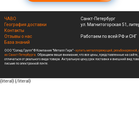
ЧАВО
Санкт-Петербург
География доставки
ул. Магнитогорская 51, лите
Контакты
Отзывы о нас
Работаем по всей РФ и СНГ
База знаний
ООО "Солид Групп" © Компания "Металл Гирз" -
купить металлорежущий, резьбонарезной, 
из Санкт-Петербурга.
Обращаем ваше внимание, что все цены, представленные на сайте,
отличаться от реального вида товара. Актуальную цену,срок поставки и внешний вид това
письме по электронной почте.
{literal}
{/literal}