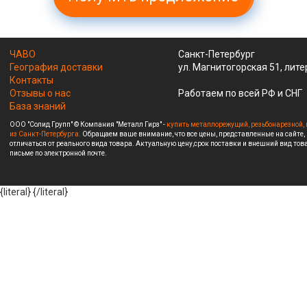
ЧАВО
Санкт-Петербург
География доставки
ул. Магнитогорская 51, лите
Контакты
Отзывы о нас
Работаем по всей РФ и СНГ
База знаний
ООО "Солид Групп" © Компания "Металл Гирз" -
купить металлорежущий, резьбонарезной, 
из Санкт-Петербурга.
Обращаем ваше внимание, что все цены, представленные на сайте,
отличаться от реального вида товара. Актуальную цену,срок поставки и внешний вид това
письме по электронной почте.
{literal}
{/literal}