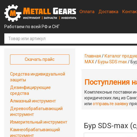
Оплата
Доставка
Конта
Работаем по всей РФ и СНГ
Главная
/
Каталог проду
Скачать прайс
MAX
/
Буры SDS max
/
Бу
Средства индивидуальной
защиты
Поступления на
Дезинфицирующие
Комплексные поставки ин
средства
юридических лиц из Санкт
Алмазный инструмент
или
отправьте заявку
пря
Деревообрабатывающий
инструмент
Измерительный инструмент
Бур SDS-max (с
Камнеобрабатывающий
инструмент