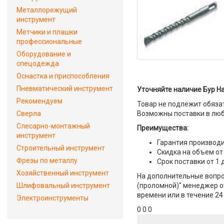
Металлорежущий
инструмент
Метчики и плашки
профессиональные
Оборудование и
спецодежда
Оснастка и приспособления
Пневматический инструмент
Уточняйте наличие Бур Ha
Рекомендуем
Товар не подлежит обяза
Сверла
Возможны поставки в люб
Слесарно-монтажный
Преимущества:
инструмент
Гарантия производи
Строительный инструмент
Скидка на объем от
Фрезы по металлу
Срок поставки от 1 
Хозяйственный инструмент
На дополнительные вопро
Шлифовальный инструмент
(проломной)" менеджер от
времени или в течение 24
Электроинструменты
0 0 0