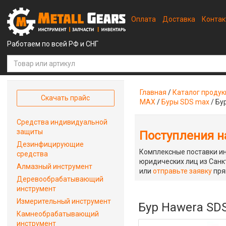
Оплата
Доставка
Конта
Работаем по всей РФ и СНГ
Главная
/
Каталог проду
Скачать прайс
MAX
/
Буры SDS max
/
Бу
Средства индивидуальной
защиты
Поступления на
Дезинфицирующие
Комплексные поставки ин
средства
юридических лиц из Санкт
Алмазный инструмент
или
отправьте заявку
пря
Деревообрабатывающий
инструмент
Измерительный инструмент
Бур Hawera SD
Камнеобрабатывающий
инструмент