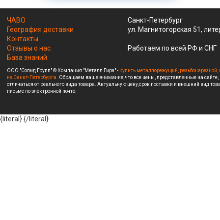
ЧАВО
Санкт-Петербург
География доставки
ул. Магнитогорская 51, лите
Контакты
Отзывы о нас
Работаем по всей РФ и СНГ
База знаний
ООО "Солид Групп" © Компания "Металл Гирз" -
купить металлорежущий, резьбонарезной, 
из Санкт-Петербурга.
Обращаем ваше внимание, что все цены, представленные на сайте,
отличаться от реального вида товара. Актуальную цену,срок поставки и внешний вид това
письме по электронной почте.
{literal}
{/literal}