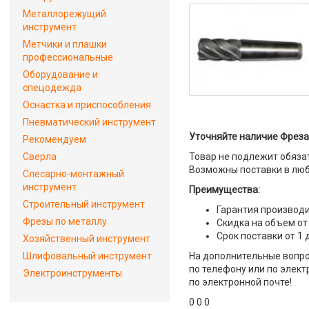
Металлорежущий
инструмент
Метчики и плашки
профессиональные
Оборудование и
спецодежда
Оснастка и приспособления
Пневматический инструмент
Уточняйте наличие Фреза к
Рекомендуем
Сверла
Товар не подлежит обяза
Возможны поставки в люб
Слесарно-монтажный
инструмент
Преимущества:
Строительный инструмент
Гарантия производи
Фрезы по металлу
Скидка на объем от
Срок поставки от 1 
Хозяйственный инструмент
Шлифовальный инструмент
На дополнительные вопрос
по телефону или по элект
Электроинструменты
по электронной почте!
0 0 0