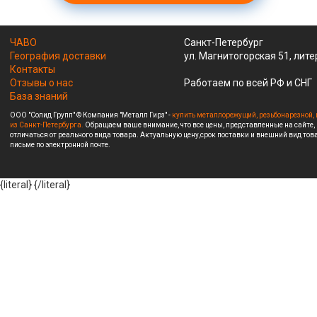
ЧАВО
Санкт-Петербург
География доставки
ул. Магнитогорская 51, лите
Контакты
Отзывы о нас
Работаем по всей РФ и СНГ
База знаний
ООО "Солид Групп" © Компания "Металл Гирз" -
купить металлорежущий, резьбонарезной, 
из Санкт-Петербурга.
Обращаем ваше внимание, что все цены, представленные на сайте,
отличаться от реального вида товара. Актуальную цену,срок поставки и внешний вид това
письме по электронной почте.
{literal}
{/literal}