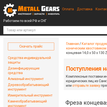
Оплата
Доставка
Конта
Работаем по всей РФ и СНГ
Главная
/
Каталог проду
Скачать прайс
коническим хвостовиком
концевая 14,0 х 50 х 130 
Средства индивидуальной
защиты
Поступления на
Дезинфицирующие
средства
Комплексные поставки ин
Алмазный инструмент
юридических лиц из Санкт
Деревообрабатывающий
или
отправьте заявку
пря
инструмент
Измерительный инструмент
Камнеобрабатывающий
Фреза концевая
инструмент