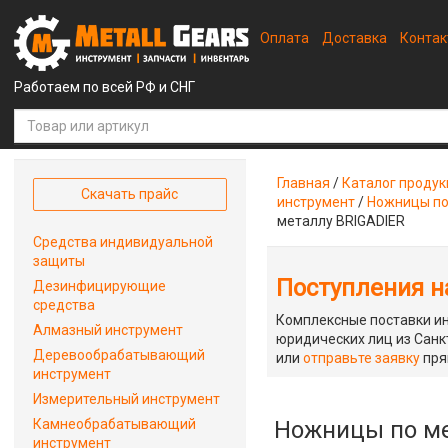
Оплата
Доставка
Конта
Работаем по всей РФ и СНГ
Главная
/
Каталог проду
Скачать прайс
инструмент
/
Ножницы по
металлу BRIGADIER
Средства индивидуальной
защиты
Поступления на
Дезинфицирующие
средства
Комплексные поставки ин
Алмазный инструмент
юридических лиц из Санкт
Деревообрабатывающий
или
отправьте заявку
пря
инструмент
Измерительный инструмент
Камнеобрабатывающий
Ножницы по ме
инструмент