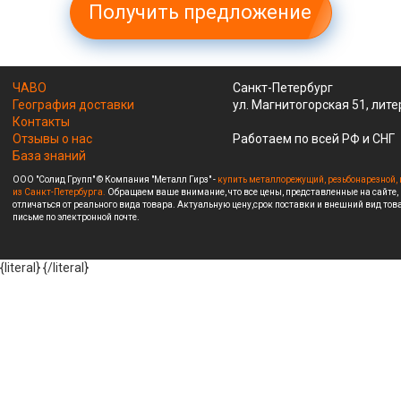
Получить предложение
ЧАВО
Санкт-Петербург
География доставки
ул. Магнитогорская 51, лите
Контакты
Отзывы о нас
Работаем по всей РФ и СНГ
База знаний
ООО "Солид Групп" © Компания "Металл Гирз" -
купить металлорежущий, резьбонарезной, 
из Санкт-Петербурга.
Обращаем ваше внимание, что все цены, представленные на сайте,
отличаться от реального вида товара. Актуальную цену,срок поставки и внешний вид това
письме по электронной почте.
{literal}
{/literal}