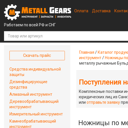
Оплата
Доставка
Конта
Работаем по всей РФ и СНГ
Главная
/
Каталог проду
Скачать прайс
инструмент
/
Ножницы по
металлу рычажные Бульд
Средства индивидуальной
защиты
Поступления на
Дезинфицирующие
средства
Комплексные поставки ин
Алмазный инструмент
юридических лиц из Санкт
Деревообрабатывающий
или
отправьте заявку
пря
инструмент
Измерительный инструмент
Камнеобрабатывающий
Ножницы по ме
инструмент