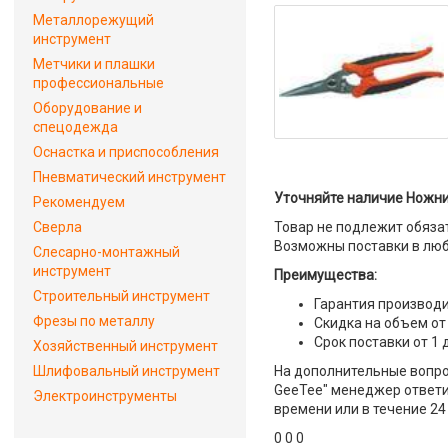
Металлорежущий
инструмент
Метчики и плашки
профессиональные
Оборудование и
спецодежда
Оснастка и приспособления
Пневматический инструмент
Уточняйте наличие Ножни
Рекомендуем
Сверла
Товар не подлежит обяза
Возможны поставки в люб
Слесарно-монтажный
инструмент
Преимущества:
Строительный инструмент
Гарантия производи
Фрезы по металлу
Скидка на объем от
Срок поставки от 1 
Хозяйственный инструмент
Шлифовальный инструмент
На дополнительные вопро
GeeTee" менеджер ответит
Электроинструменты
времени или в течение 24
0 0 0