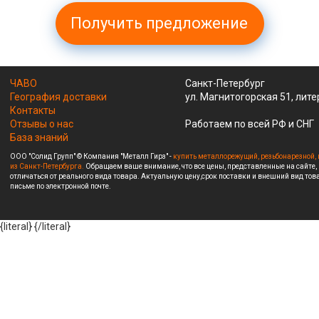
Получить предложение
ЧАВО
Санкт-Петербург
География доставки
ул. Магнитогорская 51, лите
Контакты
Отзывы о нас
Работаем по всей РФ и СНГ
База знаний
ООО "Солид Групп" © Компания "Металл Гирз" -
купить металлорежущий, резьбонарезной, 
из Санкт-Петербурга.
Обращаем ваше внимание, что все цены, представленные на сайте,
отличаться от реального вида товара. Актуальную цену,срок поставки и внешний вид това
письме по электронной почте.
{literal}
{/literal}