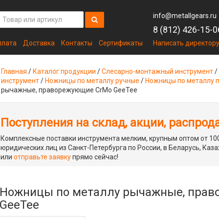
info@metallgears.ru
8 (812) 426-15-0
плата
Доставка
Контакты
Сертификаты
Написать директор
Главная
/
Каталог продукции
/
Слесарно-монтажный инструмент
/
инструмент
/
Ножницы по металлу ручные
/
Ножницы по металлу 
рычажные, праворежующие CrMo GeeTee
Поступления на склад, акции, распрод
Комплексные поставки инструмента мелким, крупным оптом от 100
юридических лиц из Санкт-Петербурга по России, в Беларусь, Каза
или
отправьте заявку
прямо сейчас!
Ножницы по металлу рычажные, пра
GeeTee