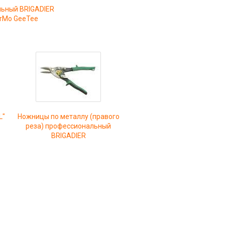
льный BRIGADIER
rMo GeeTee
L"
Ножницы по металлу (правого
реза) профессиональный
BRIGADIER