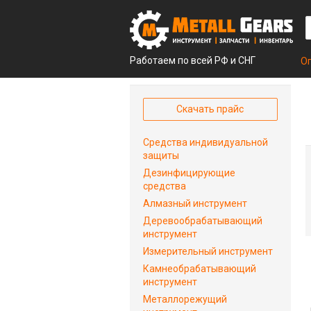
Работаем по всей РФ и СНГ
О
Скачать прайс
Средства индивидуальной
защиты
Дезинфицирующие
средства
Алмазный инструмент
Деревообрабатывающий
инструмент
Измерительный инструмент
Камнеобрабатывающий
инструмент
Металлорежущий