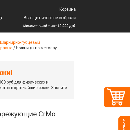
Корзина
6
Вы еще ничего не выбрали
у
Минимальный заказ 10 000 руб.
Шарнирно-губцевый
правые
/
Ножницы по металлу
ажи!
00 руб для физических и
хстан в кратчайшие сроки. Звоните
ворежующие CrMo