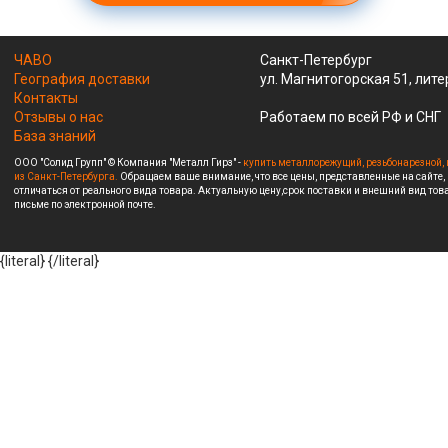
ЧАВО
Санкт-Петербург
География доставки
ул. Магнитогорская 51, лите
Контакты
Отзывы о нас
Работаем по всей РФ и СНГ
База знаний
ООО "Солид Групп" © Компания "Металл Гирз" -
купить металлорежущий, резьбонарезной, 
из Санкт-Петербурга.
Обращаем ваше внимание, что все цены, представленные на сайте,
отличаться от реального вида товара. Актуальную цену,срок поставки и внешний вид това
письме по электронной почте.
{literal}
{/literal}