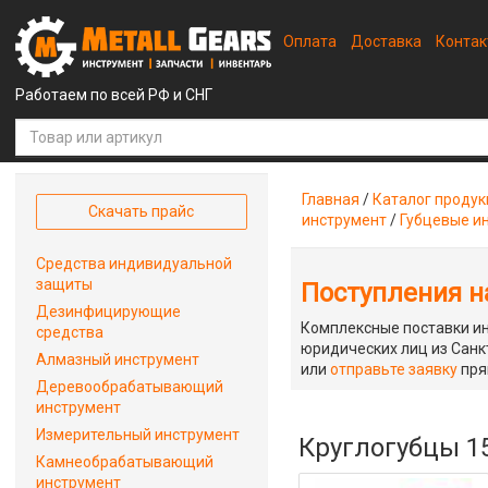
Оплата
Доставка
Конта
Работаем по всей РФ и СНГ
Главная
/
Каталог проду
Скачать прайс
инструмент
/
Губцевые и
Средства индивидуальной
защиты
Поступления на
Дезинфицирующие
Комплексные поставки ин
средства
юридических лиц из Санкт
Алмазный инструмент
или
отправьте заявку
пря
Деревообрабатывающий
инструмент
Измерительный инструмент
Круглогубцы 1
Камнеобрабатывающий
инструмент