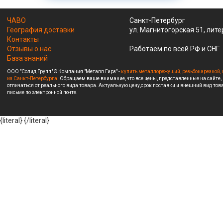
ЧАВО
Санкт-Петербург
География доставки
ул. Магнитогорская 51, лите
Контакты
Отзывы о нас
Работаем по всей РФ и СНГ
База знаний
ООО "Солид Групп" © Компания "Металл Гирз" -
купить металлорежущий, резьбонарезной, 
из Санкт-Петербурга.
Обращаем ваше внимание, что все цены, представленные на сайте,
отличаться от реального вида товара. Актуальную цену,срок поставки и внешний вид това
письме по электронной почте.
{literal}
{/literal}