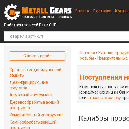
Оплата
Доставка
Конта
Работаем по всей РФ и СНГ
Главная
/
Каталог проду
Скачать прайс
резьбы
/
Измерительные 
Средства индивидуальной
защиты
Поступления на
Дезинфицирующие
Комплексные поставки ин
средства
юридических лиц из Санкт
Алмазный инструмент
или
отправьте заявку
пря
Деревообрабатывающий
инструмент
Измерительный инструмент
Калибры провол
Камнеобрабатывающий
инструмент