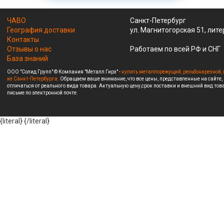
ЧАВО
Санкт-Петербург
География доставки
ул. Магнитогорская 51, лите
Контакты
Отзывы о нас
Работаем по всей РФ и СНГ
База знаний
ООО "Солид Групп" © Компания "Металл Гирз" -
купить металлорежущий, резьбонарезной, 
из Санкт-Петербурга.
Обращаем ваше внимание, что все цены, представленные на сайте,
отличаться от реального вида товара. Актуальную цену,срок поставки и внешний вид това
письме по электронной почте.
{literal}
{/literal}