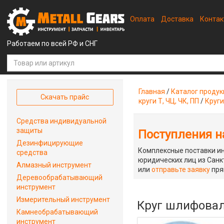
Оплата
Доставка
Конта
Работаем по всей РФ и СНГ
Главная
/
Каталог проду
Скачать прайс
круги Т, ЧЦ, ЧК, ПП
/
Круг
Средства индивидуальной
защиты
Поступления на
Дезинфицирующие
Комплексные поставки ин
средства
юридических лиц из Санкт
Алмазный инструмент
или
отправьте заявку
пря
Деревообрабатывающий
инструмент
Измерительный инструмент
Круг шлифовал
Камнеобрабатывающий
инструмент