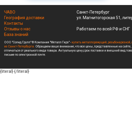
ЧАВО
Санкт-Петербург
География доставки
ул. Магнитогорская 51, лите
Контакты
Отзывы о нас
Работаем по всей РФ и СНГ
База знаний
ООО "Солид Групп" © Компания "Металл Гирз" -
купить металлорежущий, резьбонарезной, 
из Санкт-Петербурга.
Обращаем ваше внимание, что все цены, представленные на сайте,
отличаться от реального вида товара. Актуальную цену,срок поставки и внешний вид това
письме по электронной почте.
{literal}
{/literal}