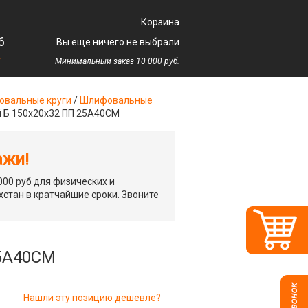
Корзина
6
Вы еще ничего не выбрали
у
Минимальный заказ 10 000 руб.
вальные круги
/
Шлифовальные
 Б 150х20х32 ПП 25А40СМ
ажи!
00 руб для физических и
хстан в кратчайшие сроки. Звоните
25А40СМ
Нашли эту позицию дешевле?