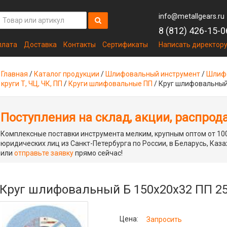
info@metallgears.ru
8 (812) 426-15-0
плата
Доставка
Контакты
Сертификаты
Написать директор
Главная
/
Каталог продукции
/
Шлифовальный инструмент
/
Шлифо
круги Т, ЧЦ, ЧК, ПП
/
Круги шлифовальные ПП
/
Круг шлифовальный
Поступления на склад, акции, распрод
Комплексные поставки инструмента мелким, крупным оптом от 100
юридических лиц из Санкт-Петербурга по России, в Беларусь, Каза
или
отправьте заявку
прямо сейчас!
Круг шлифовальный Б 150х20х32 ПП 
Цена:
Запросить