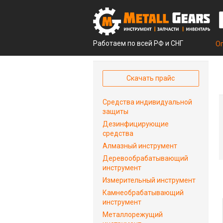
Работаем по всей РФ и СНГ
О
Скачать прайс
Средства индивидуальной
защиты
Дезинфицирующие
средства
Алмазный инструмент
Деревообрабатывающий
инструмент
Измерительный инструмент
Камнеобрабатывающий
инструмент
Металлорежущий