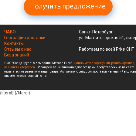
Получить предложение
ЧАВО
Санкт-Петербург
География доставки
ул. Магнитогорская 51, лите
Контакты
Отзывы о нас
Работаем по всей РФ и СНГ
База знаний
ООО "Солид Групп" © Компания "Металл Гирз" -
купить металлорежущий, резьбонарезной, 
из Санкт-Петербурга.
Обращаем ваше внимание, что все цены, представленные на сайте,
отличаться от реального вида товара. Актуальную цену,срок поставки и внешний вид това
письме по электронной почте.
{literal}
{/literal}