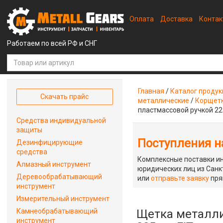
Оплата
Доставка
Конта
Работаем по всей РФ и СНГ
Главная
/
Каталог проду
Скачать прайс
металлические
/
Корщетк
пластмассовой ручкой 22
Средства индивидуальной
защиты
Поступления на
Дезинфицирующие
средства
Комплексные поставки ин
Алмазный инструмент
юридических лиц из Санкт
Деревообрабатывающий
или
отправьте заявку
пря
инструмент
Измерительный инструмент
Камнеобрабатывающий
Щетка металли
инструмент