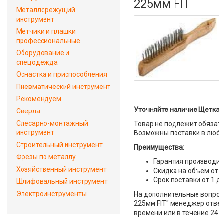
225мм FIT
Металлорежущий
инструмент
Метчики и плашки
профессиональные
Оборудование и
спецодежда
Оснастка и приспособления
Пневматический инструмент
Рекомендуем
Уточняйте наличие Щетка 
Сверла
Слесарно-монтажный
Товар не подлежит обяза
инструмент
Возможны поставки в люб
Строительный инструмент
Преимущества:
Фрезы по металлу
Гарантия производи
Хозяйственный инструмент
Скидка на объем от
Срок поставки от 1 
Шлифовальный инструмент
Электроинструменты
На дополнительные вопро
225мм FIT" менеджер отве
времени или в течение 24