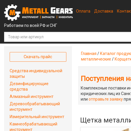
Оплата
Доставка
Конта
Работаем по всей РФ и СНГ
Главная
/
Каталог проду
Скачать прайс
металлические
/
Корщетк
Средства индивидуальной
защиты
Поступления на
Дезинфицирующие
Комплексные поставки ин
средства
юридических лиц из Санкт
Алмазный инструмент
или
отправьте заявку
пря
Деревообрабатывающий
инструмент
Измерительный инструмент
Щетка металли
Камнеобрабатывающий
инструмент