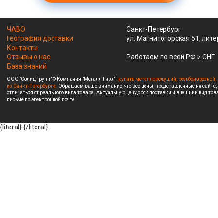
ЧАВО
Санкт-Петербург
География доставки
ул. Магнитогорская 51, лите
Контакты
Отзывы о нас
Работаем по всей РФ и СНГ
База знаний
ООО "Солид Групп" © Компания "Металл Гирз" -
купить металлорежущий, резьбонарезной, 
из Санкт-Петербурга.
Обращаем ваше внимание, что все цены, представленные на сайте,
отличаться от реального вида товара. Актуальную цену,срок поставки и внешний вид това
письме по электронной почте.
{literal}
{/literal}