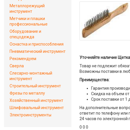
Металлорежущий
инструмент
Метчики и плашки
профессиональные
Оборудование и
спецодежда
Оснастка и приспособления
Пневматический инструмент
Уточняйте наличие Щетка 
Рекомендуем
Сверла
Товар не подлежит обяза
Возможны поставки в люб
Слесарно-монтажный
инструмент
Преимущества:
Строительный инструмент
Гарантия производи
Фрезы по металлу
Скидка на объем от
Срок поставки от 1 
Хозяйственный инструмент
Шлифовальный инструмент
На дополнительные вопро
ответит по телефону или 
Электроинструменты
24 часов по электронной 
0 0 0