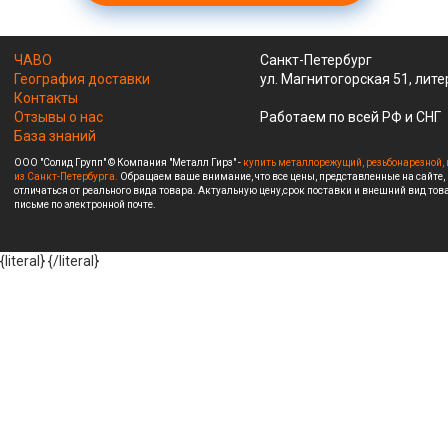
ЧАВО
Санкт-Петербург
География доставки
ул. Магнитогорская 51, лите
Контакты
Отзывы о нас
Работаем по всей РФ и СНГ
База знаний
ООО "Солид Групп" © Компания "Металл Гирз" -
купить металлорежущий, резьбонарезной, 
из Санкт-Петербурга.
Обращаем ваше внимание, что все цены, представленные на сайте,
отличаться от реального вида товара. Актуальную цену,срок поставки и внешний вид това
письме по электронной почте.
{literal}
{/literal}