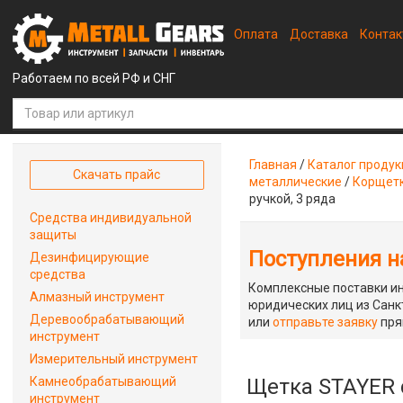
Оплата
Доставка
Конта
Работаем по всей РФ и СНГ
Главная
/
Каталог проду
Скачать прайс
металлические
/
Корщетк
ручкой, 3 ряда
Средства индивидуальной
защиты
Поступления на
Дезинфицирующие
средства
Комплексные поставки ин
Алмазный инструмент
юридических лиц из Санкт
Деревообрабатывающий
или
отправьте заявку
пря
инструмент
Измерительный инструмент
Камнеобрабатывающий
Щетка STAYER с
инструмент