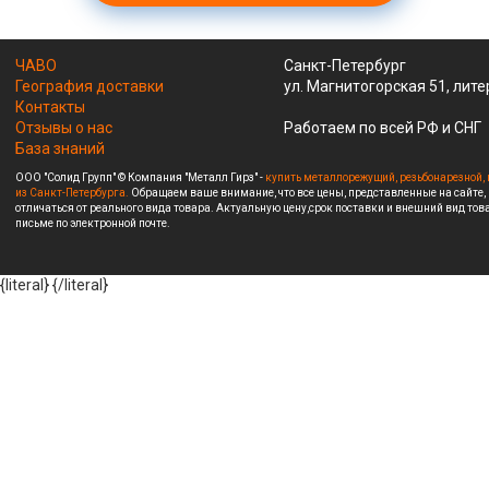
ЧАВО
Санкт-Петербург
География доставки
ул. Магнитогорская 51, лите
Контакты
Отзывы о нас
Работаем по всей РФ и СНГ
База знаний
ООО "Солид Групп" © Компания "Металл Гирз" -
купить металлорежущий, резьбонарезной, 
из Санкт-Петербурга.
Обращаем ваше внимание, что все цены, представленные на сайте,
отличаться от реального вида товара. Актуальную цену,срок поставки и внешний вид това
письме по электронной почте.
{literal}
{/literal}