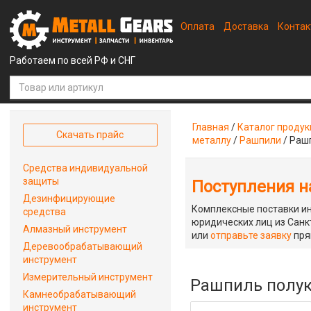
Оплата
Доставка
Конта
Работаем по всей РФ и СНГ
Главная
/
Каталог проду
Скачать прайс
металлу
/
Рашпили
/
Рашп
Средства индивидуальной
защиты
Поступления на
Дезинфицирующие
Комплексные поставки ин
средства
юридических лиц из Санкт
Алмазный инструмент
или
отправьте заявку
пря
Деревообрабатывающий
инструмент
Измерительный инструмент
Рашпиль полук
Камнеобрабатывающий
инструмент