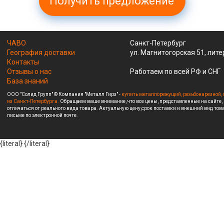
Получить предложение
ЧАВО
Санкт-Петербург
География доставки
ул. Магнитогорская 51, лите
Контакты
Отзывы о нас
Работаем по всей РФ и СНГ
База знаний
ООО "Солид Групп" © Компания "Металл Гирз" -
купить металлорежущий, резьбонарезной, 
из Санкт-Петербурга.
Обращаем ваше внимание, что все цены, представленные на сайте,
отличаться от реального вида товара. Актуальную цену,срок поставки и внешний вид това
письме по электронной почте.
{literal}
{/literal}