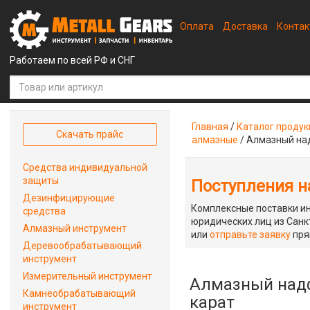
Оплата
Доставка
Конта
Работаем по всей РФ и СНГ
Главная
/
Каталог проду
Скачать прайс
алмазные
/
Алмазный над
Средства индивидуальной
защиты
Поступления на
Дезинфицирующие
Комплексные поставки ин
средства
юридических лиц из Санкт
Алмазный инструмент
или
отправьте заявку
пря
Деревообрабатывающий
инструмент
Измерительный инструмент
Алмазный надфи
Камнеобрабатывающий
карат
инструмент