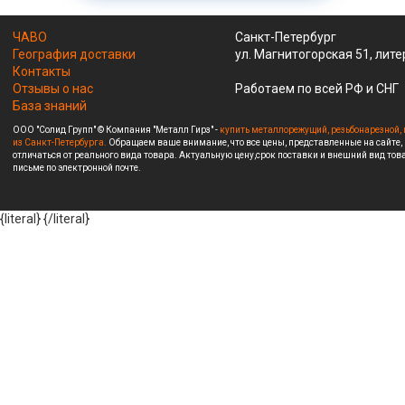
ЧАВО
Санкт-Петербург
География доставки
ул. Магнитогорская 51, лите
Контакты
Отзывы о нас
Работаем по всей РФ и СНГ
База знаний
ООО "Солид Групп" © Компания "Металл Гирз" -
купить металлорежущий, резьбонарезной, 
из Санкт-Петербурга.
Обращаем ваше внимание, что все цены, представленные на сайте,
отличаться от реального вида товара. Актуальную цену,срок поставки и внешний вид това
письме по электронной почте.
{literal}
{/literal}