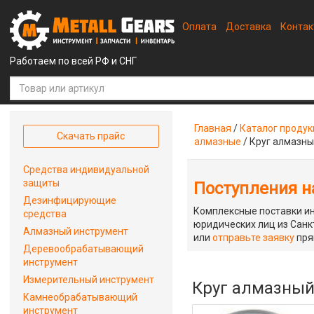
Оплата
Доставка
Конта
Работаем по всей РФ и СНГ
Главная
/
Каталог проду
Скачать прайс
алмазные
/
Круг алмазны
Средства индивидуальной
защиты
Поступления на
Дезинфицирующие
Комплексные поставки ин
средства
юридических лиц из Санкт
Алмазный инструмент
или
отправьте заявку
пря
Деревообрабатывающий
инструмент
Измерительный инструмент
Круг алмазный 
Камнеобрабатывающий
инструмент