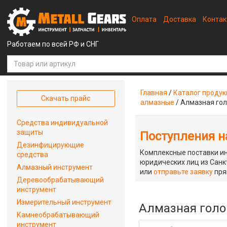
Оплата
Доставка
Конта
Работаем по всей РФ и СНГ
Главная
/
Каталог проду
Скачать прайс
алмазные
/
Алмазная гол
Средства индивидуальной
защиты
Поступления на
Дезинфицирующие
Комплексные поставки ин
средства
юридических лиц из Санкт
Алмазный инструмент
или
отправьте заявку
пря
Деревообрабатывающий
инструмент
Измерительный инструмент
Алмазная голо
Камнеобрабатывающий
инструмент