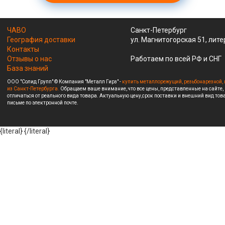
ЧАВО
Санкт-Петербург
География доставки
ул. Магнитогорская 51, лите
Контакты
Отзывы о нас
Работаем по всей РФ и СНГ
База знаний
ООО "Солид Групп" © Компания "Металл Гирз" -
купить металлорежущий, резьбонарезной, 
из Санкт-Петербурга.
Обращаем ваше внимание, что все цены, представленные на сайте,
отличаться от реального вида товара. Актуальную цену,срок поставки и внешний вид това
письме по электронной почте.
{literal}
{/literal}