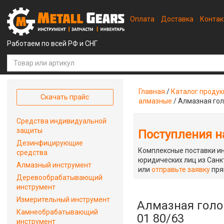
Оплата
Доставка
Конта
Работаем по всей РФ и СНГ
Главная
/
Каталог проду
Скачать прайс
алмазные
/
Алмазная гол
Средства индивидуальной
защиты
Поступления на
Дезинфицирующие
Комплексные поставки ин
средства
юридических лиц из Санкт
Алмазный инструмент
или
отправьте заявку
пря
Деревообрабатывающий
инструмент
Измерительный инструмент
Алмазная голо
Камнеобрабатывающий
01 80/63
инструмент