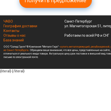
Получить предложение
ЧАВО
Санкт-Петербург
География доставки
ул. Магнитогорская 51, лите
Контакты
Отзывы о нас
Работаем по всей РФ и СНГ
База знаний
ООО "Солид Групп" © Компания "Металл Гирз" -
купить металлорежущий, резьбонарезной, 
из Санкт-Петербурга.
Обращаем ваше внимание, что все цены, представленные на сайте,
отличаться от реального вида товара. Актуальную цену,срок поставки и внешний вид това
письме по электронной почте.
{literal}
{/literal}