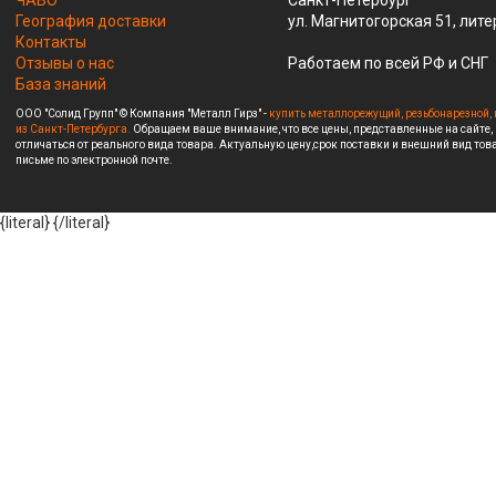
ЧАВО
Санкт-Петербург
География доставки
ул. Магнитогорская 51, лите
Контакты
Отзывы о нас
Работаем по всей РФ и СНГ
База знаний
ООО "Солид Групп" © Компания "Металл Гирз" -
купить металлорежущий, резьбонарезной, 
из Санкт-Петербурга.
Обращаем ваше внимание, что все цены, представленные на сайте,
отличаться от реального вида товара. Актуальную цену,срок поставки и внешний вид това
письме по электронной почте.
{literal}
{/literal}