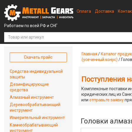
Оплата
Доставка
Конта
Работаем по всей РФ и СНГ
Главная
/
Каталог проду
Скачать прайс
(усеченный конус)
/
Голов
Средства индивидуальной
защиты
Поступления на
Дезинфицирующие
Комплексные поставки ин
средства
юридических лиц из Санкт
Алмазный инструмент
или
отправьте заявку
пря
Деревообрабатывающий
инструмент
Измерительный инструмент
Головки алмазн
Камнеобрабатывающий
инструмент