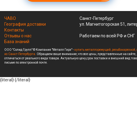
ЧАВО
Санкт-Петербург
География доставки
ул. Магнитогорская 51, лите
Контакты
Отзывы о нас
Работаем по всей РФ и СНГ
База знаний
ООО "Солид Групп" © Компания "Металл Гирз" -
купить металлорежущий, резьбонарезной, 
из Санкт-Петербурга.
Обращаем ваше внимание, что все цены, представленные на сайте,
отличаться от реального вида товара. Актуальную цену,срок поставки и внешний вид това
письме по электронной почте.
{literal}
{/literal}