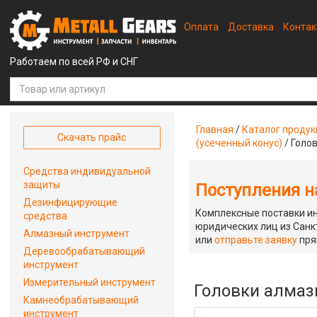
Оплата
Доставка
Конта
Работаем по всей РФ и СНГ
Главная
/
Каталог проду
Скачать прайс
(усеченный конус)
/
Голов
Средства индивидуальной
защиты
Поступления на
Дезинфицирующие
Комплексные поставки ин
средства
юридических лиц из Санкт
Алмазный инструмент
или
отправьте заявку
пря
Деревообрабатывающий
инструмент
Измерительный инструмент
Головки алмазн
Камнеобрабатывающий
инструмент