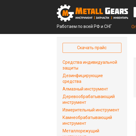
Работаем по всей РФ и СНГ
О
Скачать прайс
Средства индивидуальной
защиты
Дезинфицирующие
средства
Алмазный инструмент
Деревообрабатывающий
инструмент
Измерительный инструмент
Камнеобрабатывающий
инструмент
Металлорежущий