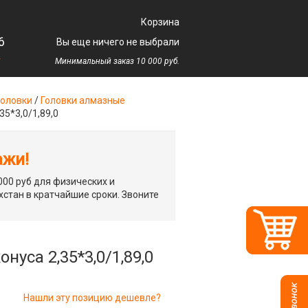
Корзина
6
Вы еще ничего не выбрали
у
Минимальный заказ 10 000 руб.
оловки
/
Головки алмазные
35*3,0/1,89,0
ажи!
00 руб для физических и
хстан в кратчайшие сроки. Звоните
уса 2,35*3,0/1,89,0
Нашли эту позицию дешевле?