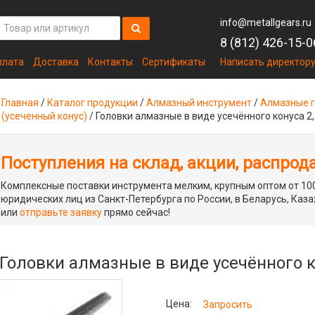
info@metallgears.ru
8 (812) 426-15-0
плата
Доставка
Контакты
Сертификаты
Написать директор
Главная
/
Каталог продукции
/
Алмазный инструмент
/
Алмазные г
(усеченный конус)
/
Головки алмазные в виде усечённого конуса 2,
Поступления на склад, акции, распрод
Комплексные поставки инструмента мелким, крупным оптом от 100
юридических лиц из Санкт-Петербурга по России, в Беларусь, Каза
или
отправьте заявку
прямо сейчас!
Головки алмазные в виде усечённого кон
Цена:
Запросить