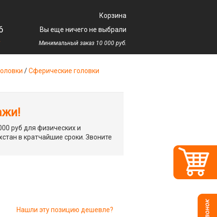
Корзина
6
Вы еще ничего не выбрали
у
Минимальный заказ 10 000 руб.
оловки
/
Сферические головки
ажи!
00 руб для физических и
хстан в кратчайшие сроки. Звоните
Нашли эту позицию дешевле?