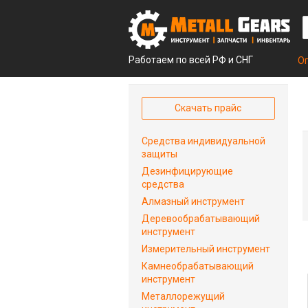
Работаем по всей РФ и СНГ
О
Скачать прайс
Средства индивидуальной
защиты
Дезинфицирующие
средства
Алмазный инструмент
Деревообрабатывающий
инструмент
Измерительный инструмент
Камнеобрабатывающий
инструмент
Металлорежущий