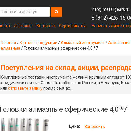
info@metallgears.ru
8 (812) 426-15-0
плата
Доставка
Контакты
Сертификаты
Написать директор
Главная
/
Каталог продукции
/
Алмазный инструмент
/
Алмазные г
алмазные
/
Головки алмазные сферические 4,0 *7
Поступления на склад, акции, распрод
Комплексные поставки инструмента мелким, крупным оптом от 100
юридических лиц из Санкт-Петербурга по России, в Беларусь, Каза
или
отправьте заявку
прямо сейчас!
Головки алмазные сферические 4,0 *7
Цена:
Запросить