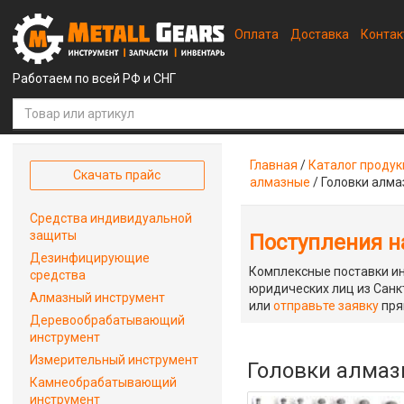
Оплата
Доставка
Конта
Работаем по всей РФ и СНГ
Главная
/
Каталог проду
Скачать прайс
алмазные
/
Головки алма
Средства индивидуальной
защиты
Поступления на
Дезинфицирующие
Комплексные поставки ин
средства
юридических лиц из Санкт
Алмазный инструмент
или
отправьте заявку
пря
Деревообрабатывающий
инструмент
Измерительный инструмент
Головки алмазн
Камнеобрабатывающий
инструмент