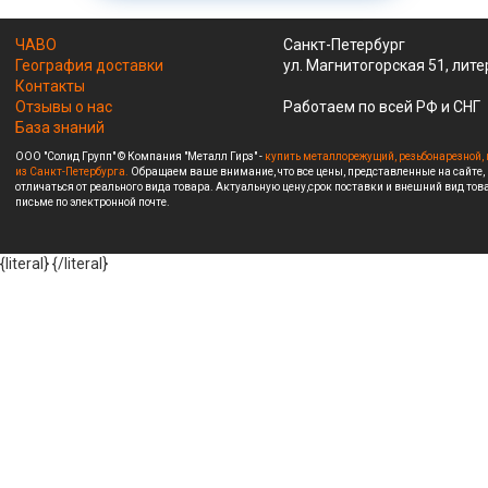
ЧАВО
Санкт-Петербург
География доставки
ул. Магнитогорская 51, лите
Контакты
Отзывы о нас
Работаем по всей РФ и СНГ
База знаний
ООО "Солид Групп" © Компания "Металл Гирз" -
купить металлорежущий, резьбонарезной, 
из Санкт-Петербурга.
Обращаем ваше внимание, что все цены, представленные на сайте,
отличаться от реального вида товара. Актуальную цену,срок поставки и внешний вид това
письме по электронной почте.
{literal}
{/literal}