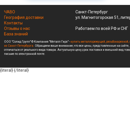
ЧАВО
Санкт-Петербург
География доставки
ул. Магнитогорская 51, лите
Контакты
Отзывы о нас
Работаем по всей РФ и СНГ
База знаний
ООО "Солид Групп" © Компания "Металл Гирз" -
купить металлорежущий, резьбонарезной, 
из Санкт-Петербурга.
Обращаем ваше внимание, что все цены, представленные на сайте,
отличаться от реального вида товара. Актуальную цену,срок поставки и внешний вид това
письме по электронной почте.
{literal}
{/literal}