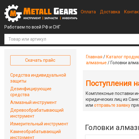
Оплата
Доставка
Конта
Работаем по всей РФ и СНГ
Главная
/
Каталог проду
Скачать прайс
алмазные
/
Головки алма
Средства индивидуальной
защиты
Поступления на
Дезинфицирующие
Комплексные поставки ин
средства
юридических лиц из Санкт
Алмазный инструмент
или
отправьте заявку
пря
Деревообрабатывающий
инструмент
Измерительный инструмент
Головки алмаз
Камнеобрабатывающий
инструмент