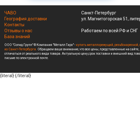
ЧАВО
Санкт-Петербург
География доставки
ул. Магнитогорская 51, лите
Контакты
Отзывы о нас
Работаем по всей РФ и СНГ
База знаний
ООО "Солид Групп" © Компания "Металл Гирз" -
купить металлорежущий, резьбонарезной, 
из Санкт-Петербурга.
Обращаем ваше внимание, что все цены, представленные на сайте,
отличаться от реального вида товара. Актуальную цену,срок поставки и внешний вид това
письме по электронной почте.
{literal}
{/literal}