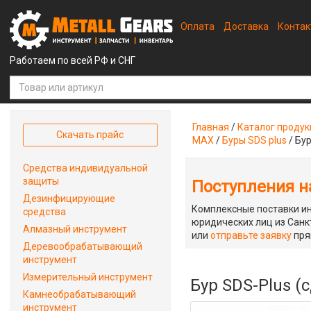
Оплата
Доставка
Конта
Работаем по всей РФ и СНГ
Главная
/
Каталог проду
Скачать прайс
MAX
/
Буры SDS plus
/
Бур
Средства индивидуальной
защиты
Поступления на
Дезинфицирующие
Комплексные поставки ин
средства
юридических лиц из Санкт
Алмазный инструмент
или
отправьте заявку
пря
Деревообрабатывающий
инструмент
Измерительный инструмент
Бур SDS-Plus (
Камнеобрабатывающий
инструмент