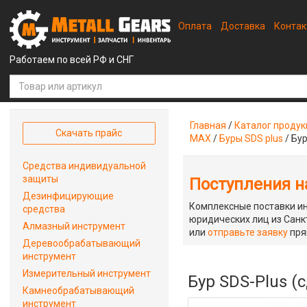
Оплата
Доставка
Конта
Работаем по всей РФ и СНГ
Главная
/
Каталог проду
Скачать прайс
MAX
/
Буры SDS plus
/
Бур
Средства индивидуальной
защиты
Поступления на
Дезинфицирующие
Комплексные поставки ин
средства
юридических лиц из Санкт
Алмазный инструмент
или
отправьте заявку
пря
Деревообрабатывающий
инструмент
Измерительный инструмент
Бур SDS-Plus (
Камнеобрабатывающий
инструмент