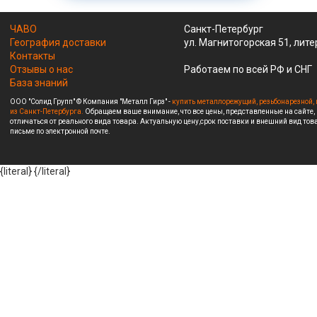
ЧАВО
Санкт-Петербург
География доставки
ул. Магнитогорская 51, лите
Контакты
Отзывы о нас
Работаем по всей РФ и СНГ
База знаний
ООО "Солид Групп" © Компания "Металл Гирз" -
купить металлорежущий, резьбонарезной, 
из Санкт-Петербурга.
Обращаем ваше внимание, что все цены, представленные на сайте,
отличаться от реального вида товара. Актуальную цену,срок поставки и внешний вид това
письме по электронной почте.
{literal}
{/literal}