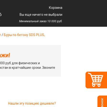
Корзина
6
Вы еще ничего не выбрали
у
Минимальный заказ 10 000 руб.
т
/
Буры по бетону SDS PLUS,
ажи!
00 руб для физических и
хстан в кратчайшие сроки. Звоните
Нашли эту позицию дешевле?