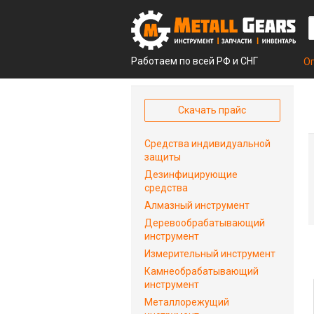
Работаем по всей РФ и СНГ
О
Скачать прайс
Средства индивидуальной
защиты
Дезинфицирующие
средства
Алмазный инструмент
Деревообрабатывающий
инструмент
Измерительный инструмент
Камнеобрабатывающий
инструмент
Металлорежущий