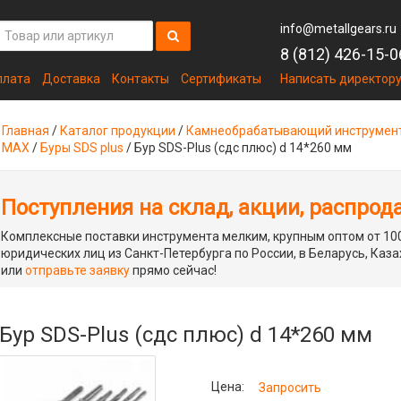
info@metallgears.ru
8 (812) 426-15-0
плата
Доставка
Контакты
Сертификаты
Написать директор
Главная
/
Каталог продукции
/
Камнеобрабатывающий инструмен
MAX
/
Буры SDS plus
/
Бур SDS-Plus (сдс плюс) d 14*260 мм
Поступления на склад, акции, распрод
Комплексные поставки инструмента мелким, крупным оптом от 100
юридических лиц из Санкт-Петербурга по России, в Беларусь, Каза
или
отправьте заявку
прямо сейчас!
Бур SDS-Plus (сдс плюс) d 14*260 мм
Цена:
Запросить