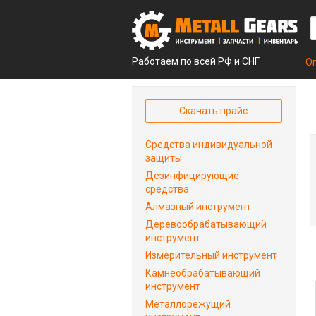
Работаем по всей РФ и СНГ
О
Скачать прайс
Средства индивидуальной
защиты
Дезинфицирующие
средства
Алмазный инструмент
Деревообрабатывающий
инструмент
Измерительный инструмент
Камнеобрабатывающий
инструмент
Металлорежущий