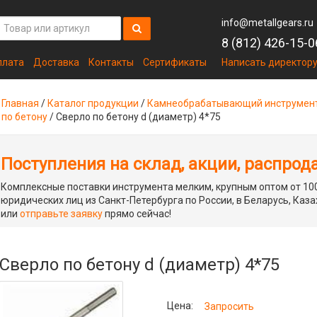
info@metallgears.ru
8 (812) 426-15-0
плата
Доставка
Контакты
Сертификаты
Написать директор
Главная
/
Каталог продукции
/
Камнеобрабатывающий инструмен
по бетону
/
Сверло по бетону d (диаметр) 4*75
Поступления на склад, акции, распрод
Комплексные поставки инструмента мелким, крупным оптом от 100
юридических лиц из Санкт-Петербурга по России, в Беларусь, Каза
или
отправьте заявку
прямо сейчас!
Сверло по бетону d (диаметр) 4*75
Цена:
Запросить