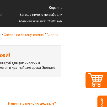
Корзина
6
Вы еще ничего не выбрали
у
Минимальный заказ 10 000 руб.
т
/
Сверла по бетону, камню
/
Сверла
ажи!
00 руб для физических и
хстан в кратчайшие сроки. Звоните
Нашли эту позицию дешевле?