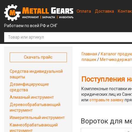
Оплата
Доставка
Конта
Работаем по всей РФ и СНГ
Главная
/
Каталог проду
Скачать прайс
плашек
/
Метчикодержат
Средства индивидуальной
защиты
Поступления на
Дезинфицирующие
Комплексные поставки ин
средства
юридических лиц из Санкт
Алмазный инструмент
или
отправьте заявку
пря
Деревообрабатывающий
инструмент
Измерительный инструмент
Вороток для м
Камнеобрабатывающий
инструмент