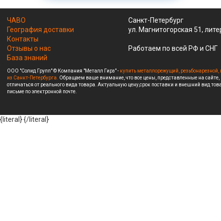
ЧАВО
Санкт-Петербург
География доставки
ул. Магнитогорская 51, лите
Контакты
Отзывы о нас
Работаем по всей РФ и СНГ
База знаний
ООО "Солид Групп" © Компания "Металл Гирз" -
купить металлорежущий, резьбонарезной, 
из Санкт-Петербурга.
Обращаем ваше внимание, что все цены, представленные на сайте,
отличаться от реального вида товара. Актуальную цену,срок поставки и внешний вид това
письме по электронной почте.
{literal}
{/literal}