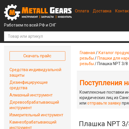
Оплата
Доставка
Конта
Работаем по всей РФ и СНГ
Главная
/
Каталог проду
Скачать прайс
резьбы
/
Плашки для наре
резьбы
/
Плашка NPT 3/8
Средства индивидуальной
защиты
Поступления на
Дезинфицирующие
средства
Комплексные поставки ин
Алмазный инструмент
юридических лиц из Санкт
Деревообрабатывающий
или
отправьте заявку
пря
инструмент
Измерительный инструмент
Камнеобрабатывающий
Плашка NPT 3/
инструмент