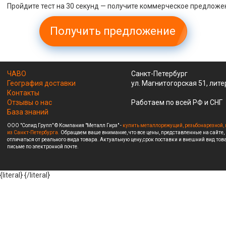
Пройдите тест на 30 секунд — получите коммерческое предложе
Получить предложение
ЧАВО
Санкт-Петербург
География доставки
ул. Магнитогорская 51, лите
Контакты
Отзывы о нас
Работаем по всей РФ и СНГ
База знаний
ООО "Солид Групп" © Компания "Металл Гирз" -
купить металлорежущий, резьбонарезной, 
из Санкт-Петербурга.
Обращаем ваше внимание, что все цены, представленные на сайте,
отличаться от реального вида товара. Актуальную цену,срок поставки и внешний вид това
письме по электронной почте.
{literal}
{/literal}