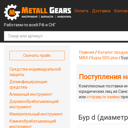
Оплата
Доставка
Конта
Работаем по всей РФ и СНГ
Главная
/
Каталог проду
Скачать прайс
MAX
/
Буры SDS plus
/
Бур
Средства индивидуальной
защиты
Поступления на
Дезинфицирующие
Комплексные поставки ин
средства
юридических лиц из Санкт
Алмазный инструмент
или
отправьте заявку
пря
Деревообрабатывающий
инструмент
Измерительный инструмент
Бур d (диаметр
Камнеобрабатывающий
инструмент