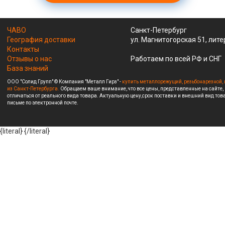
ЧАВО
Санкт-Петербург
География доставки
ул. Магнитогорская 51, лите
Контакты
Отзывы о нас
Работаем по всей РФ и СНГ
База знаний
ООО "Солид Групп" © Компания "Металл Гирз" -
купить металлорежущий, резьбонарезной, 
из Санкт-Петербурга.
Обращаем ваше внимание, что все цены, представленные на сайте,
отличаться от реального вида товара. Актуальную цену,срок поставки и внешний вид това
письме по электронной почте.
{literal}
{/literal}