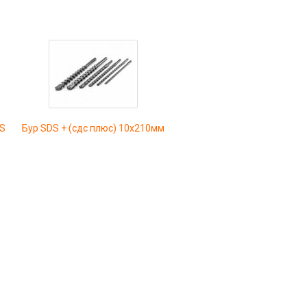
DS
Бур SDS + (сдс плюс) 10х210мм