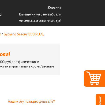
Корзина
6
Вы еще ничего не выбрали
у
Минимальный заказ 10 000 руб.
т
/
Буры по бетону SDS PLUS,
ажи!
00 руб для физических и
хстан в кратчайшие сроки. Звоните
Нашли эту позицию дешевле?