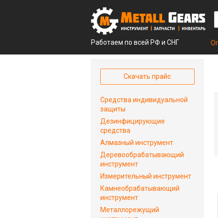
Работаем по всей РФ и СНГ
О
Скачать прайс
Средства индивидуальной
защиты
Дезинфицирующие
средства
Алмазный инструмент
Деревообрабатывающий
инструмент
Измерительный инструмент
Камнеобрабатывающий
инструмент
Металлорежущий