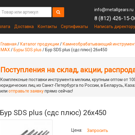
info@metallgears.ru
8 (812) 426-15-0
плата
Доставка
Контакты
Сертификаты
Написать директор
Главная
/
Каталог продукции
/
Камнеобрабатывающий инструмен
MAX
/
Буры SDS plus
/
Бур SDS plus (сдс плюс) 26х450
Поступления на склад, акции, распрод
Комплексные поставки инструмента мелким, крупным оптом от 100
юридических лиц из Санкт-Петербурга по России, в Беларусь, Каза
или
отправьте заявку
прямо сейчас!
Бур SDS plus (сдс плюс) 26х450
Цена:
Запросить