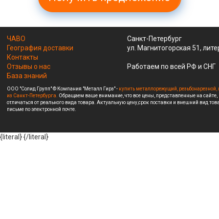
ЧАВО
Санкт-Петербург
География доставки
ул. Магнитогорская 51, лите
Контакты
Отзывы о нас
Работаем по всей РФ и СНГ
База знаний
ООО "Солид Групп" © Компания "Металл Гирз" -
купить металлорежущий, резьбонарезной, 
из Санкт-Петербурга.
Обращаем ваше внимание, что все цены, представленные на сайте,
отличаться от реального вида товара. Актуальную цену,срок поставки и внешний вид това
письме по электронной почте.
{literal}
{/literal}