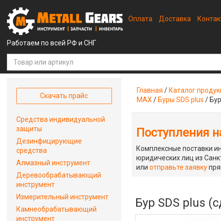
Оплата
Доставка
Конта
Работаем по всей РФ и СНГ
Главная
/
Каталог проду
Скачать прайс
MAX
/
Буры SDS plus
/
Бур
Средства индивидуальной
защиты
Поступления на
Дезинфицирующие
Комплексные поставки ин
средства
юридических лиц из Санкт
Алмазный инструмент
или
отправьте заявку
пря
Деревообрабатывающий
инструмент
Измерительный инструмент
Бур SDS plus (
Камнеобрабатывающий
инструмент