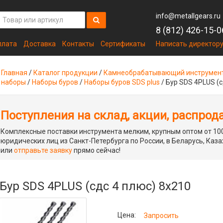
info@metallgears.ru
8 (812) 426-15-0
плата
Доставка
Контакты
Сертификаты
Написать директор
Главная
/
Каталог продукции
/
Камнеобрабатывающий инструмен
наборы
/
Наборы буров
/
Наборы буров SDS plus
/
Бур SDS 4PLUS (с
Поступления на склад, акции, распрод
Комплексные поставки инструмента мелким, крупным оптом от 100
юридических лиц из Санкт-Петербурга по России, в Беларусь, Каза
или
отправьте заявку
прямо сейчас!
Бур SDS 4PLUS (сдс 4 плюс) 8х210
Цена:
Запросить