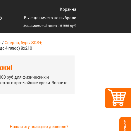
Корзина
6
Вы еще ничего не выбрали
у
Минимальный заказ 10 000 руб.
т
/
Сверла, буры SDS+,
дс 4 плюс) 8х210
ажи!
00 руб для физических и
хстан в кратчайшие сроки. Звоните
Нашли эту позицию дешевле?