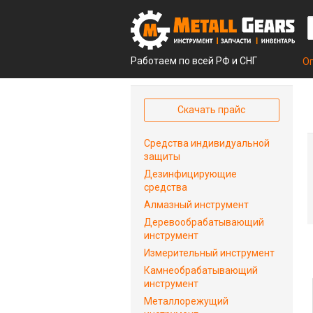
Работаем по всей РФ и СНГ
О
Скачать прайс
Средства индивидуальной
защиты
Дезинфицирующие
средства
Алмазный инструмент
Деревообрабатывающий
инструмент
Измерительный инструмент
Камнеобрабатывающий
инструмент
Металлорежущий