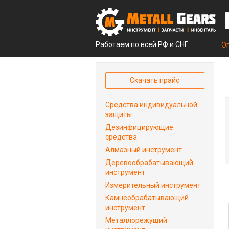
Работаем по всей РФ и СНГ
О
Скачать прайс
Средства индивидуальной
защиты
Дезинфицирующие
средства
Алмазный инструмент
Деревообрабатывающий
инструмент
Измерительный инструмент
Камнеобрабатывающий
инструмент
Металлорежущий