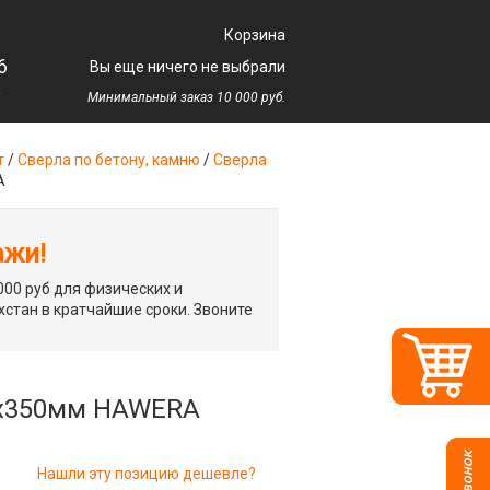
Корзина
6
Вы еще ничего не выбрали
у
Минимальный заказ 10 000 руб.
т
/
Сверла по бетону, камню
/
Сверла
A
ажи!
00 руб для физических и
хстан в кратчайшие сроки. Звоните
00х350мм HAWERA
Нашли эту позицию дешевле?