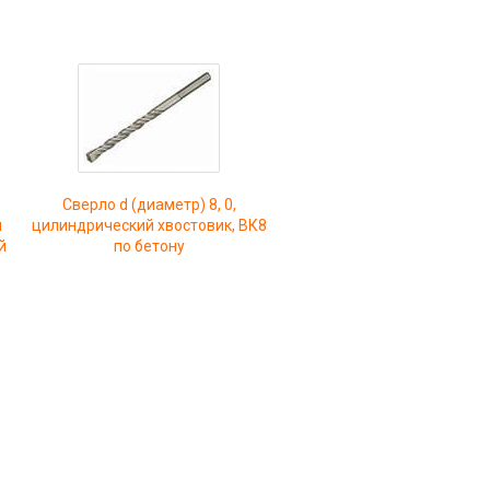
Сверло d (диаметр) 8, 0,
м
цилиндрический хвостовик, ВК8
й
по бетону