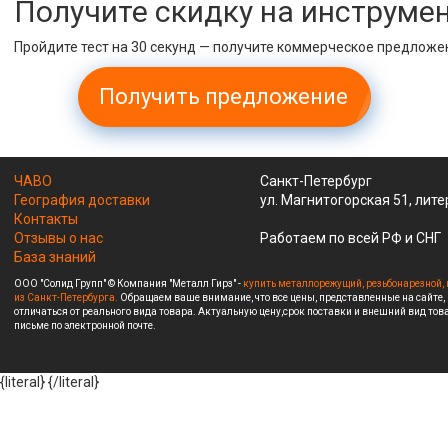
Получите скидку на инструме
Пройдите тест на 30 секунд — получите коммерческое предложе
Получить предложение
ЧАВО
Санкт-Петербург
География доставки
ул. Магнитогорская 51, лите
Контакты
Отзывы о нас
Работаем по всей РФ и СНГ
База знаний
ООО "Солид Групп" © Компания "Металл Гирз" -
купить металлорежущий, резьбонарезной, 
из Санкт-Петербурга.
Обращаем ваше внимание, что все цены, представленные на сайте,
отличаться от реального вида товара. Актуальную цену,срок поставки и внешний вид това
письме по электронной почте.
{literal}
{/literal}