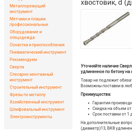
хвостовик, d (
Металлорежущий
инструмент
Метчики и плашки
профессиональные
Оборудование и
спецодежда
Оснастка и приспособления
Пневматический инструмент
Рекомендуем
Уточняйте наличие Сверло
Сверла
удлиненное по бетону на 
Слесарно-монтажный
инструмент
Товар не подлежит обяза
Возможны поставки в люб
Строительный инструмент
Преимущества:
Фрезы по металлу
Хозяйственный инструмент
Гарантия производи
Скидка на объем от
Шлифовальный инструмент
Срок поставки от 1 
Электроинструменты
На дополнительные вопрос
(диаметр)13, ВК8 удлинен