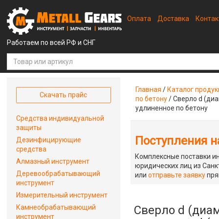
Оплата
Доставка
Конта
Работаем по всей РФ и СНГ
Главная
/
Каталог проду
Скачать прайс
по бетону
/
Сверло d (диа
удлиненное по бетону
Средства индивидуальной
защиты
Поступления на
Дезинфицирующие
средства
Комплексные поставки ин
Алмазный инструмент
юридических лиц из Санкт
Деревообрабатывающий
или
отправьте заявку
пря
инструмент
Измерительный инструмент
Камнеобрабатывающий
Сверло d (диам
инструмент