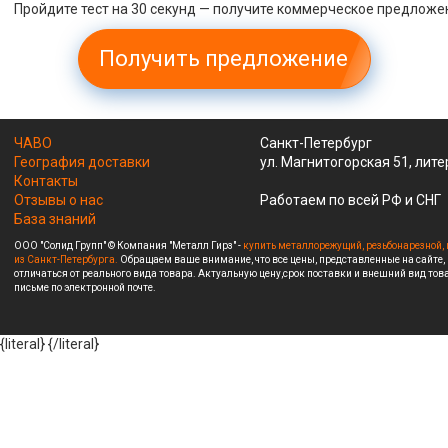
Пройдите тест на 30 секунд — получите коммерческое предложе
Получить предложение
ЧАВО
Санкт-Петербург
География доставки
ул. Магнитогорская 51, лите
Контакты
Отзывы о нас
Работаем по всей РФ и СНГ
База знаний
ООО "Солид Групп" © Компания "Металл Гирз" -
купить металлорежущий, резьбонарезной, 
из Санкт-Петербурга.
Обращаем ваше внимание, что все цены, представленные на сайте,
отличаться от реального вида товара. Актуальную цену,срок поставки и внешний вид това
письме по электронной почте.
{literal}
{/literal}