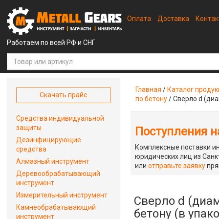
Оплата
Доставка
Конта
Работаем по всей РФ и СНГ
Главная
/
Каталог проду
Скачать прайс
по бетону
/
Сверло d (диа
Средства индивидуальной
защиты
Поступления на
Дезинфицирующие
Комплексные поставки ин
средства
юридических лиц из Санкт
Алмазный инструмент
или
отправьте заявку
пря
Деревообрабатывающий
инструмент
Измерительный инструмент
Сверло d (диам
Камнеобрабатывающий
бетону (в упак
инструмент