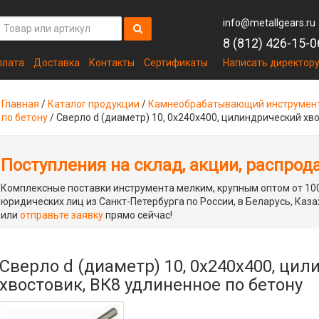
info@metallgears.ru
8 (812) 426-15-0
плата
Доставка
Контакты
Сертификаты
Написать директор
Главная
/
Каталог продукции
/
Камнеобрабатывающий инструмен
по бетону
/
Сверло d (диаметр) 10, 0х240х400, цилиндрический хв
Поступления на склад, акции, распрод
Комплексные поставки инструмента мелким, крупным оптом от 100
юридических лиц из Санкт-Петербурга по России, в Беларусь, Каза
или
отправьте заявку
прямо сейчас!
Сверло d (диаметр) 10, 0х240х400, ци
хвостовик, ВК8 удлиненное по бетону