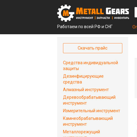
Работаем по всей РФ и СНГ
О
Скачать прайс
Средства индивидуальной
защиты
Дезинфицирующие
средства
Алмазный инструмент
Деревообрабатывающий
инструмент
Измерительный инструмент
Камнеобрабатывающий
инструмент
Металлорежущий