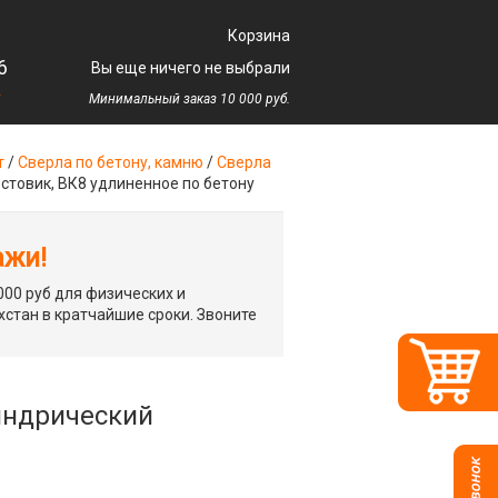
Корзина
6
Вы еще ничего не выбрали
у
Минимальный заказ 10 000 руб.
т
/
Сверла по бетону, камню
/
Сверла
остовик, ВК8 удлиненное по бетону
ажи!
00 руб для физических и
хстан в кратчайшие сроки. Звоните
линдрический