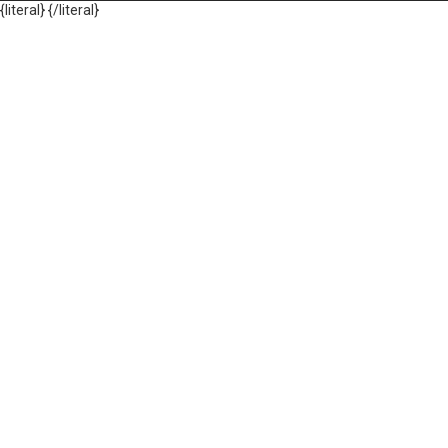
{literal}
{/literal}