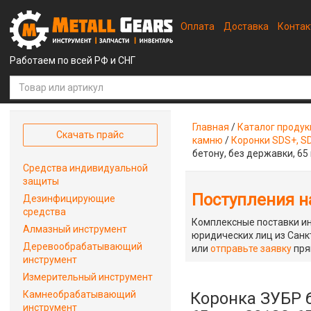
Оплата
Доставка
Конта
Работаем по всей РФ и СНГ
Главная
/
Каталог проду
Скачать прайс
камню
/
Коронки SDS+, S
бетону, без державки, 65
Средства индивидуальной
защиты
Поступления на
Дезинфицирующие
средства
Комплексные поставки ин
Алмазный инструмент
юридических лиц из Санкт
Деревообрабатывающий
или
отправьте заявку
пря
инструмент
Измерительный инструмент
Камнеобрабатывающий
Коронка ЗУБР б
инструмент