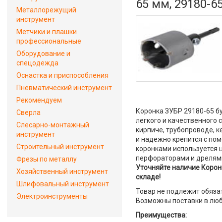
65 мм, 29180-6
Металлорежущий
инструмент
Метчики и плашки
профессиональные
Оборудование и
спецодежда
Оснастка и приспособления
Пневматический инструмент
Рекомендуем
Коронка ЗУБР 29180-65 б
Сверла
легкого и качественного
Слесарно-монтажный
кирпиче, трубопроводе, к
инструмент
и надежно крепится с по
Строительный инструмент
коронками используется 
перфораторами и дрелями
Фрезы по металлу
Уточняйте наличие Коронк
Хозяйственный инструмент
складе!
Шлифовальный инструмент
Товар не подлежит обяза
Электроинструменты
Возможны поставки в люб
Преимущества: