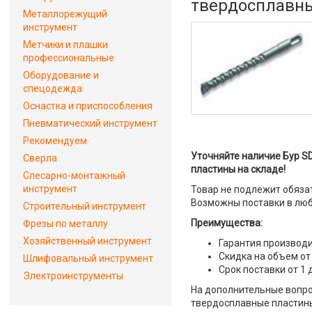
твердосплавн
Металлорежущий
инструмент
Метчики и плашки
профессиональные
Оборудование и
спецодежда
Оснастка и приспособления
Пневматический инструмент
Рекомендуем
Уточняйте наличие Бур SD
Сверла
пластины на складе!
Слесарно-монтажный
инструмент
Товар не подлежит обяза
Возможны поставки в люб
Строительный инструмент
Преимущества:
Фрезы по металлу
Хозяйственный инструмент
Гарантия производи
Скидка на объем от
Шлифовальный инструмент
Срок поставки от 1 
Электроинструменты
На дополнительные вопрос
твердосплавные пластины"