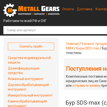
Оплата
Доставка
Конта
Работаем по всей РФ и СНГ
Главная
/
Каталог проду
Скачать прайс
MAX
/
Буры SDS max
/
Бу
пластины
Средства индивидуальной
защиты
Поступления на
Дезинфицирующие
средства
Комплексные поставки ин
Алмазный инструмент
юридических лиц из Санкт
Деревообрабатывающий
или
отправьте заявку
пря
инструмент
Измерительный инструмент
Камнеобрабатывающий
Бур SDS-max (с
инструмент