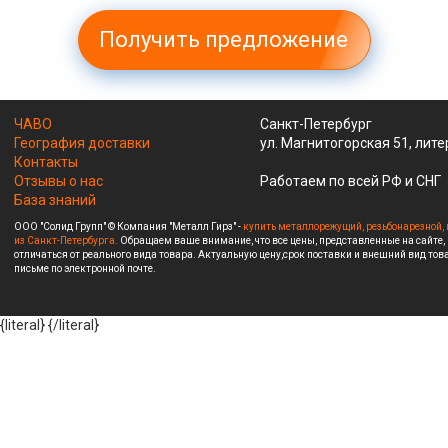
Получить предложение
ЧАВО
Санкт-Петербург
География доставки
ул. Магнитогорская 51, лите
Контакты
Отзывы о нас
Работаем по всей РФ и СНГ
База знаний
ООО "Солид Групп" © Компания "Металл Гирз" -
купить металлорежущий, резьбонарезной, 
из Санкт-Петербурга.
Обращаем ваше внимание, что все цены, представленные на сайте,
отличаться от реального вида товара. Актуальную цену,срок поставки и внешний вид това
письме по электронной почте.
{literal}
{/literal}