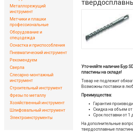
твердосплавн
Металлорежущий
инструмент
Метчики и плашки
профессиональные
Оборудование и
спецодежда
Оснастка и приспособления
Пневматический инструмент
Рекомендуем
Уточняйте наличие Бур SD
Сверла
пластины на складе!
Слесарно-монтажный
инструмент
Товар не подлежит обяза
Возможны поставки в люб
Строительный инструмент
Преимущества:
Фрезы по металлу
Хозяйственный инструмент
Гарантия производи
Скидка на объем от
Шлифовальный инструмент
Срок поставки от 1 
Электроинструменты
На дополнительные вопрос
твердосплавные пластины"