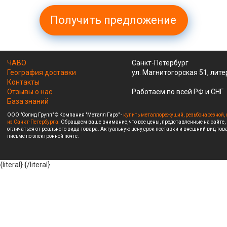
Получить предложение
ЧАВО
Санкт-Петербург
География доставки
ул. Магнитогорская 51, лите
Контакты
Отзывы о нас
Работаем по всей РФ и СНГ
База знаний
ООО "Солид Групп" © Компания "Металл Гирз" -
купить металлорежущий, резьбонарезной, 
из Санкт-Петербурга.
Обращаем ваше внимание, что все цены, представленные на сайте,
отличаться от реального вида товара. Актуальную цену,срок поставки и внешний вид това
письме по электронной почте.
{literal}
{/literal}