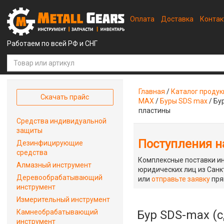
Оплата
Доставка
Конта
Работаем по всей РФ и СНГ
Главная
/
Каталог проду
Скачать прайс
MAX
/
Буры SDS max
/
Бу
пластины
Средства индивидуальной
защиты
Поступления на
Дезинфицирующие
средства
Комплексные поставки ин
Алмазный инструмент
юридических лиц из Санкт
Деревообрабатывающий
или
отправьте заявку
пря
инструмент
Измерительный инструмент
Камнеобрабатывающий
Бур SDS-max (с
инструмент