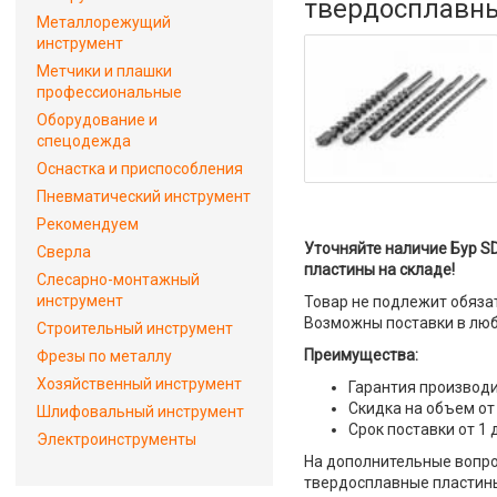
твердосплавн
Металлорежущий
инструмент
Метчики и плашки
профессиональные
Оборудование и
спецодежда
Оснастка и приспособления
Пневматический инструмент
Рекомендуем
Уточняйте наличие Бур SD
Сверла
пластины на складе!
Слесарно-монтажный
инструмент
Товар не подлежит обяза
Возможны поставки в люб
Строительный инструмент
Преимущества:
Фрезы по металлу
Хозяйственный инструмент
Гарантия производи
Скидка на объем от
Шлифовальный инструмент
Срок поставки от 1 
Электроинструменты
На дополнительные вопрос
твердосплавные пластины"