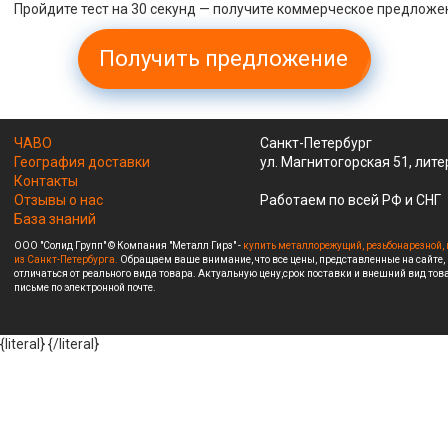
Пройдите тест на 30 секунд — получите коммерческое предложе
Получить предложение
ЧАВО
Санкт-Петербург
География доставки
ул. Магнитогорская 51, лите
Контакты
Отзывы о нас
Работаем по всей РФ и СНГ
База знаний
ООО "Солид Групп" © Компания "Металл Гирз" -
купить металлорежущий, резьбонарезной, 
из Санкт-Петербурга.
Обращаем ваше внимание, что все цены, представленные на сайте,
отличаться от реального вида товара. Актуальную цену,срок поставки и внешний вид това
письме по электронной почте.
{literal}
{/literal}