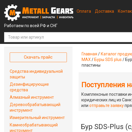
Оплата
Доставка
Конта
Работаем по всей РФ и СНГ
Главная
/
Каталог проду
Скачать прайс
MAX
/
Буры SDS plus
/
Бур
пластины
Средства индивидуальной
защиты
Поступления на
Дезинфицирующие
средства
Комплексные поставки ин
Алмазный инструмент
юридических лиц из Санкт
Деревообрабатывающий
или
отправьте заявку
пря
инструмент
Измерительный инструмент
Камнеобрабатывающий
Бур SDS-Plus (
инструмент